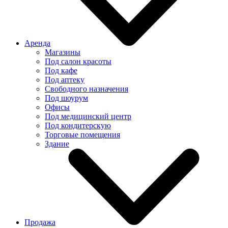
Аренда
Магазины
Под салон красоты
Под кафе
Под аптеку
Свободного назначения
Под шоурум
Офисы
Под медицинский центр
Под кондитерскую
Торговые помещения
Здание
Продажа