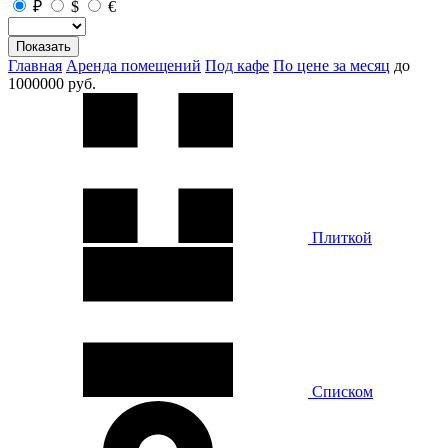
₽
$
€
Показать
Главная
Аренда помещений
Под кафе
По цене за месяц
до
1000000 руб.
Плиткой
Списком