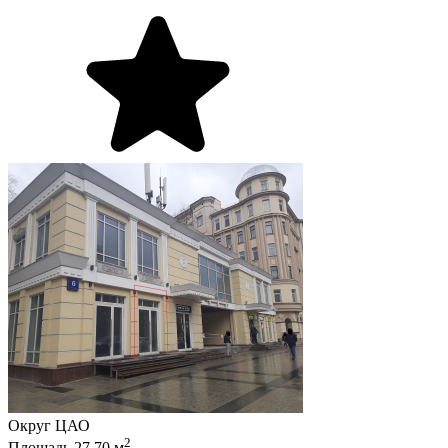
Округ
ЦАО
2
Площадь
27.70
м