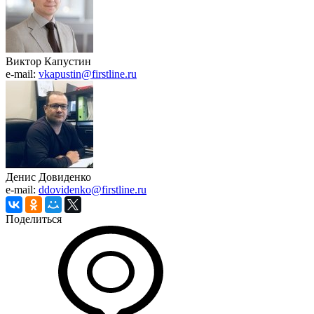
Виктор Капустин
e-mail:
vkapustin@firstline.ru
Денис Довиденко
e-mail:
ddovidenko@firstline.ru
Поделиться