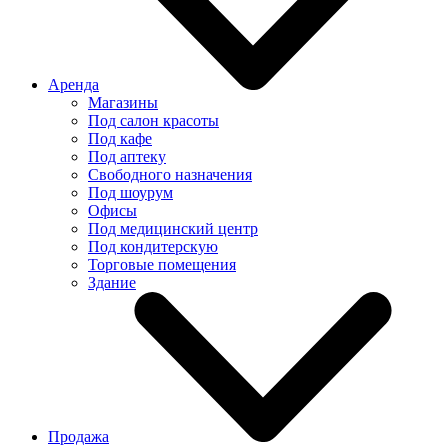
Аренда
Магазины
Под салон красоты
Под кафе
Под аптеку
Свободного назначения
Под шоурум
Офисы
Под медицинский центр
Под кондитерскую
Торговые помещения
Здание
Продажа