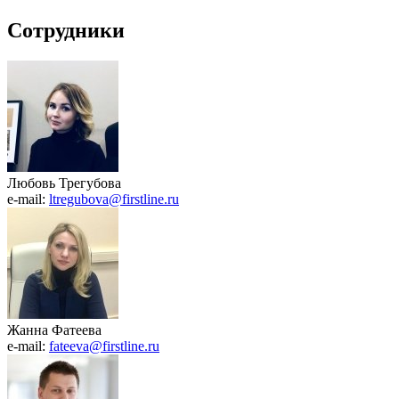
Сотрудники
Любовь Трегубова
e-mail:
ltregubova@firstline.ru
Жанна Фатеева
e-mail:
fateeva@firstline.ru