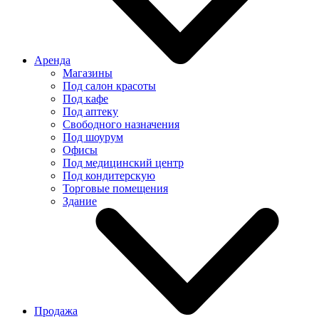
Аренда
Магазины
Под салон красоты
Под кафе
Под аптеку
Свободного назначения
Под шоурум
Офисы
Под медицинский центр
Под кондитерскую
Торговые помещения
Здание
Продажа