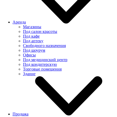
Аренда
Магазины
Под салон красоты
Под кафе
Под аптеку
Свободного назначения
Под шоурум
Офисы
Под медицинский центр
Под кондитерскую
Торговые помещения
Здание
Продажа