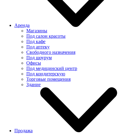
Аренда
Магазины
Под салон красоты
Под кафе
Под аптеку
Свободного назначения
Под шоурум
Офисы
Под медицинский центр
Под кондитерскую
Торговые помещения
Здание
Продажа