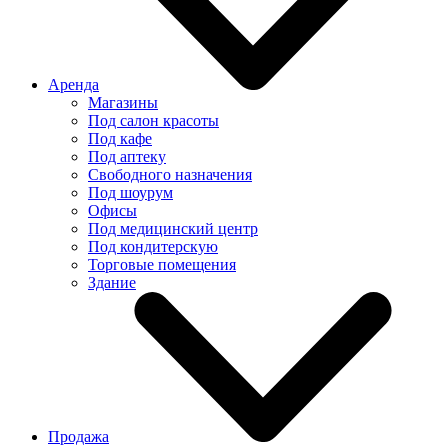
Аренда
Магазины
Под салон красоты
Под кафе
Под аптеку
Свободного назначения
Под шоурум
Офисы
Под медицинский центр
Под кондитерскую
Торговые помещения
Здание
Продажа