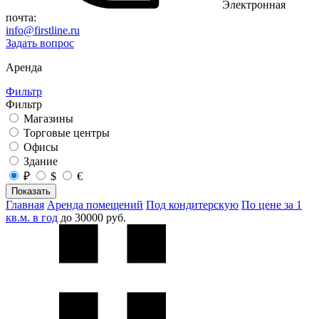
Электронная
почта:
info@firstline.ru
Задать вопрос
Аренда
Фильтр
Фильтр
Магазины
Торговые центры
Офисы
Здание
₽
$
€
Показать
Главная
Аренда помещений
Под кондитерскую
По цене за 1
кв.м. в год
до 30000 руб.