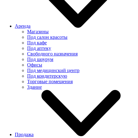
Аренда
Магазины
Под салон красоты
Под кафе
Под аптеку
Свободного назначения
Под шоурум
Офисы
Под медицинский центр
Под кондитерскую
Торговые помещения
Здание
Продажа