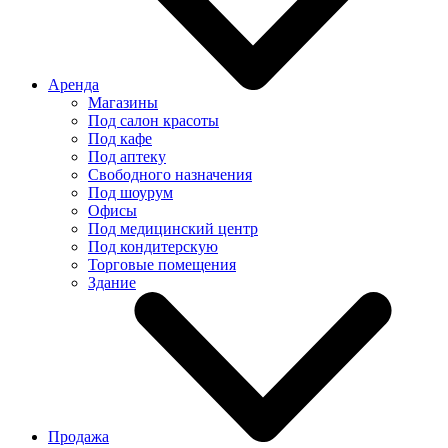
Аренда
Магазины
Под салон красоты
Под кафе
Под аптеку
Свободного назначения
Под шоурум
Офисы
Под медицинский центр
Под кондитерскую
Торговые помещения
Здание
Продажа