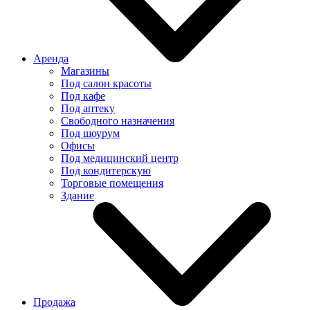
Аренда
Магазины
Под салон красоты
Под кафе
Под аптеку
Свободного назначения
Под шоурум
Офисы
Под медицинский центр
Под кондитерскую
Торговые помещения
Здание
Продажа