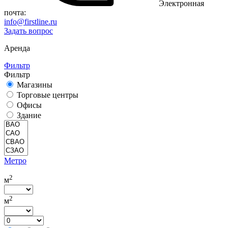
Электронная
почта:
info@firstline.ru
Задать вопрос
Аренда
Фильтр
Фильтр
Магазины
Торговые центры
Офисы
Здание
Метро
2
м
2
м