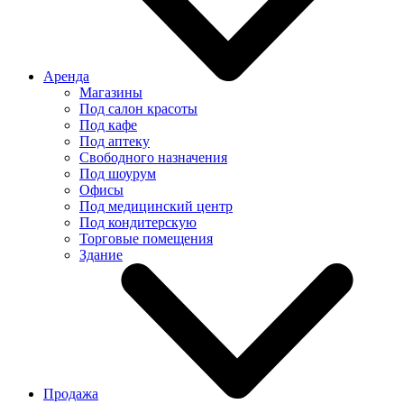
Аренда
Магазины
Под салон красоты
Под кафе
Под аптеку
Свободного назначения
Под шоурум
Офисы
Под медицинский центр
Под кондитерскую
Торговые помещения
Здание
Продажа