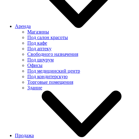
Аренда
Магазины
Под салон красоты
Под кафе
Под аптеку
Свободного назначения
Под шоурум
Офисы
Под медицинский центр
Под кондитерскую
Торговые помещения
Здание
Продажа