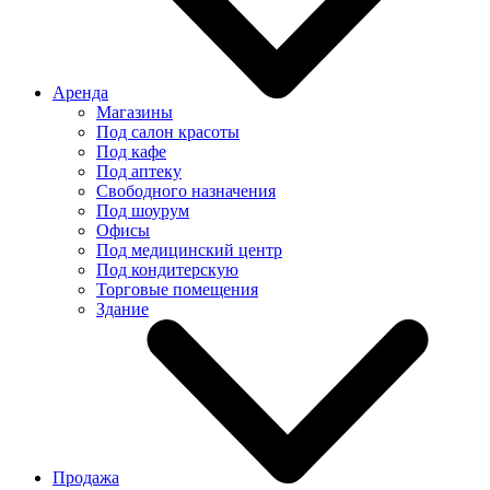
Аренда
Магазины
Под салон красоты
Под кафе
Под аптеку
Свободного назначения
Под шоурум
Офисы
Под медицинский центр
Под кондитерскую
Торговые помещения
Здание
Продажа