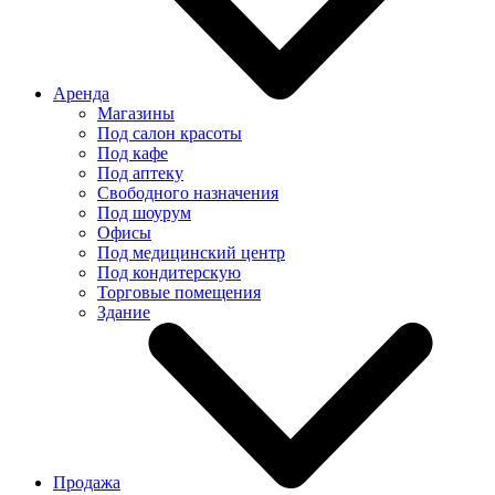
Аренда
Магазины
Под салон красоты
Под кафе
Под аптеку
Свободного назначения
Под шоурум
Офисы
Под медицинский центр
Под кондитерскую
Торговые помещения
Здание
Продажа