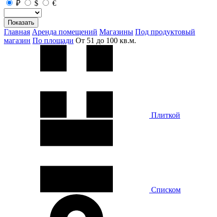
₽
$
€
Показать
Главная
Аренда помещений
Магазины
Под продуктовый
магазин
По площади
От 51 до 100 кв.м.
Плиткой
Списком