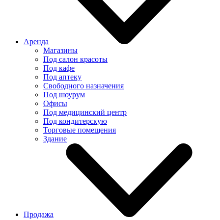
Аренда
Магазины
Под салон красоты
Под кафе
Под аптеку
Свободного назначения
Под шоурум
Офисы
Под медицинский центр
Под кондитерскую
Торговые помещения
Здание
Продажа