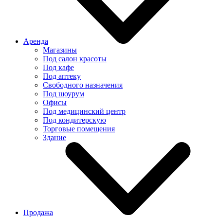
Аренда
Магазины
Под салон красоты
Под кафе
Под аптеку
Свободного назначения
Под шоурум
Офисы
Под медицинский центр
Под кондитерскую
Торговые помещения
Здание
Продажа