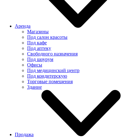
Аренда
Магазины
Под салон красоты
Под кафе
Под аптеку
Свободного назначения
Под шоурум
Офисы
Под медицинский центр
Под кондитерскую
Торговые помещения
Здание
Продажа