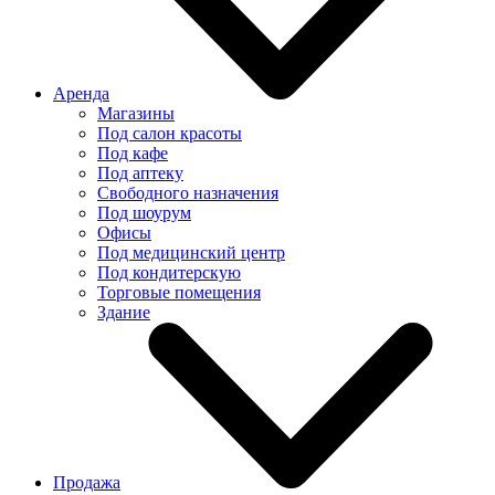
Аренда
Магазины
Под салон красоты
Под кафе
Под аптеку
Свободного назначения
Под шоурум
Офисы
Под медицинский центр
Под кондитерскую
Торговые помещения
Здание
Продажа