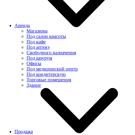
Аренда
Магазины
Под салон красоты
Под кафе
Под аптеку
Свободного назначения
Под шоурум
Офисы
Под медицинский центр
Под кондитерскую
Торговые помещения
Здание
Продажа