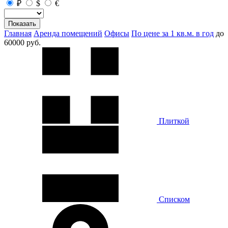
₽
$
€
Показать
Главная
Аренда помещений
Офисы
По цене за 1 кв.м. в год
до
60000 руб.
Плиткой
Списком