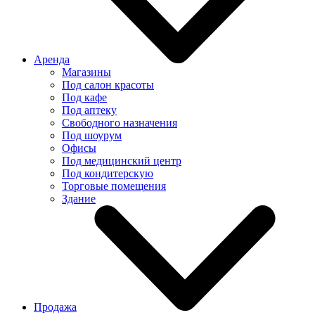
Аренда
Магазины
Под салон красоты
Под кафе
Под аптеку
Свободного назначения
Под шоурум
Офисы
Под медицинский центр
Под кондитерскую
Торговые помещения
Здание
Продажа