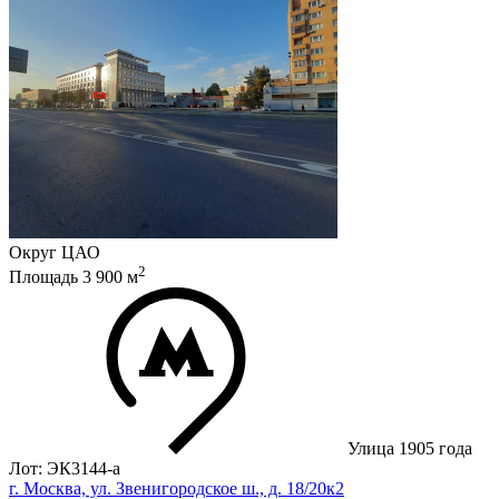
Округ
ЦАО
2
Площадь
3 900
м
Улица 1905 года
Лот: ЭК3144-a
г. Москва, ул. Звенигородское ш., д. 18/20к2