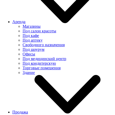
Аренда
Магазины
Под салон красоты
Под кафе
Под аптеку
Свободного назначения
Под шоурум
Офисы
Под медицинский центр
Под кондитерскую
Торговые помещения
Здание
Продажа