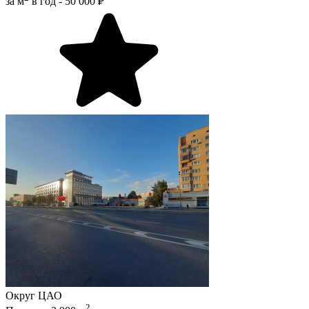
за м
в год -
50 000 ₽
Округ
ЦАО
2