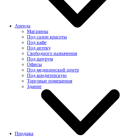
Аренда
Магазины
Под салон красоты
Под кафе
Под аптеку
Свободного назначения
Под шоурум
Офисы
Под медицинский центр
Под кондитерскую
Торговые помещения
Здание
Продажа