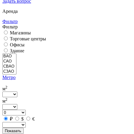
Задать вопрос
Аренда
Фильтр
Фильтр
Магазины
Торговые центры
Офисы
Здание
Метро
2
м
2
м
₽
$
€
Показать