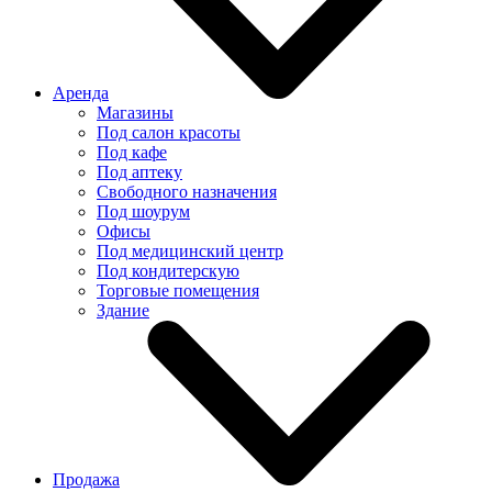
Аренда
Магазины
Под салон красоты
Под кафе
Под аптеку
Свободного назначения
Под шоурум
Офисы
Под медицинский центр
Под кондитерскую
Торговые помещения
Здание
Продажа