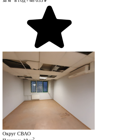
за м
в год -
48 033 ₽
Округ
СВАО
2