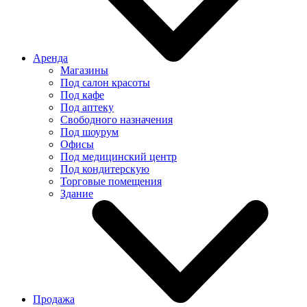
Аренда
Магазины
Под салон красоты
Под кафе
Под аптеку
Свободного назначения
Под шоурум
Офисы
Под медицинский центр
Под кондитерскую
Торговые помещения
Здание
Продажа