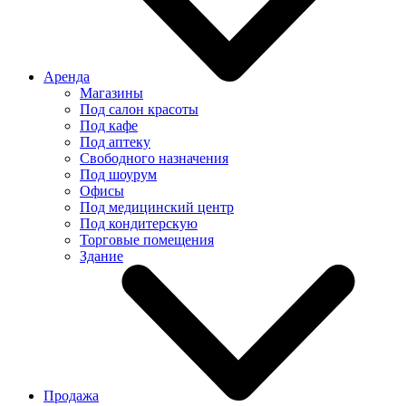
Аренда
Магазины
Под салон красоты
Под кафе
Под аптеку
Свободного назначения
Под шоурум
Офисы
Под медицинский центр
Под кондитерскую
Торговые помещения
Здание
Продажа