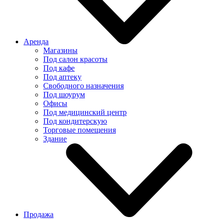
Аренда
Магазины
Под салон красоты
Под кафе
Под аптеку
Свободного назначения
Под шоурум
Офисы
Под медицинский центр
Под кондитерскую
Торговые помещения
Здание
Продажа