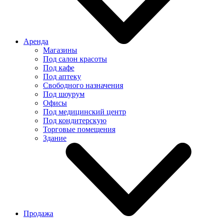
Аренда
Магазины
Под салон красоты
Под кафе
Под аптеку
Свободного назначения
Под шоурум
Офисы
Под медицинский центр
Под кондитерскую
Торговые помещения
Здание
Продажа