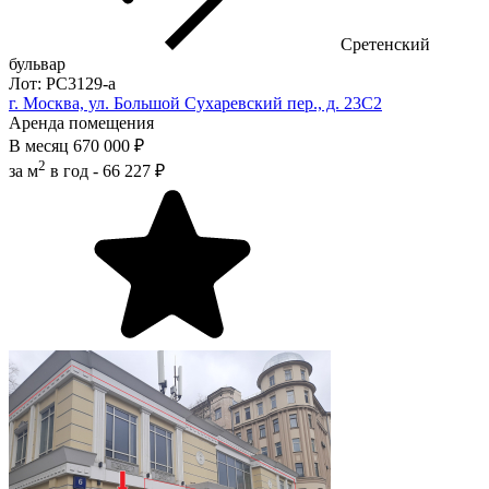
Сретенский
бульвар
Лот: РС3129-a
г. Москва, ул. Большой Сухаревский пер., д. 23С2
Аренда помещения
В месяц
670 000 ₽
2
за м
в год -
66 227 ₽