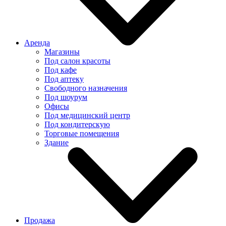
Аренда
Магазины
Под салон красоты
Под кафе
Под аптеку
Свободного назначения
Под шоурум
Офисы
Под медицинский центр
Под кондитерскую
Торговые помещения
Здание
Продажа