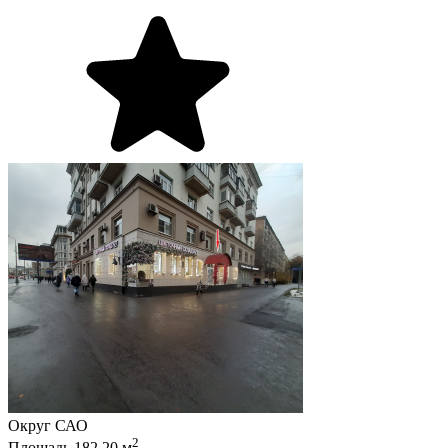
Округ
САО
2
Площадь
182.20
м