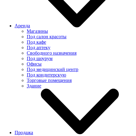
Аренда
Магазины
Под салон красоты
Под кафе
Под аптеку
Свободного назначения
Под шоурум
Офисы
Под медицинский центр
Под кондитерскую
Торговые помещения
Здание
Продажа