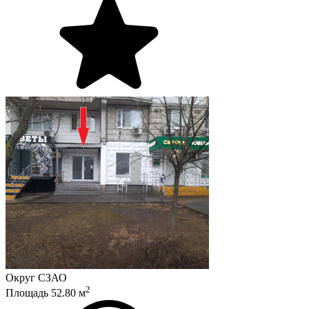
Округ
СЗАО
2
Площадь
52.80
м