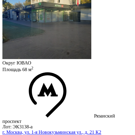
Округ
ЮВАО
2
Площадь
68
м
Рязанский
проспект
Лот: ЭК3138-a
г. Москва, ул. 1-я Новокузьминская ул., д. 21 К2