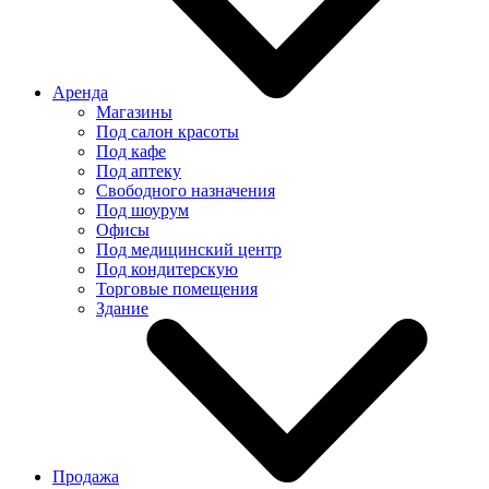
Аренда
Магазины
Под салон красоты
Под кафе
Под аптеку
Свободного назначения
Под шоурум
Офисы
Под медицинский центр
Под кондитерскую
Торговые помещения
Здание
Продажа