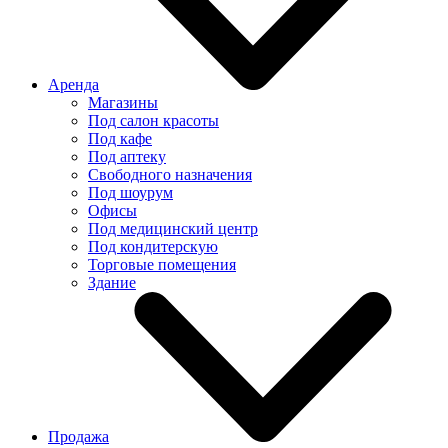
Аренда
Магазины
Под салон красоты
Под кафе
Под аптеку
Свободного назначения
Под шоурум
Офисы
Под медицинский центр
Под кондитерскую
Торговые помещения
Здание
Продажа