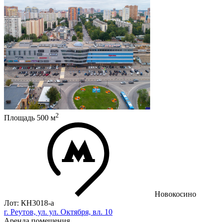
2
Площадь
500
м
Новокосино
Лот: КН3018-a
г. Реутов, ул. ул. Октября, вл. 10
Аренда помещения