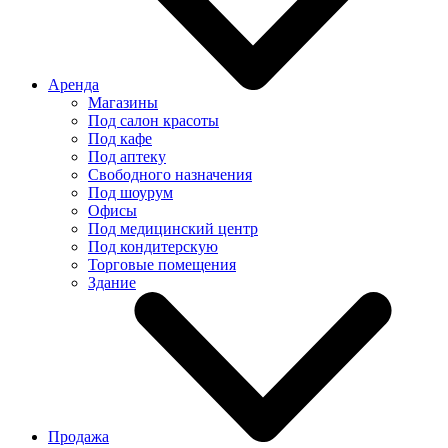
Аренда
Магазины
Под салон красоты
Под кафе
Под аптеку
Свободного назначения
Под шоурум
Офисы
Под медицинский центр
Под кондитерскую
Торговые помещения
Здание
Продажа