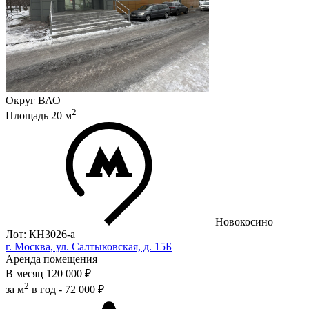
Округ
ВАО
2
Площадь
20
м
Новокосино
Лот: КН3026-a
г. Москва, ул. Салтыковская, д. 15Б
Аренда помещения
В месяц
120 000 ₽
2
за м
в год -
72 000 ₽