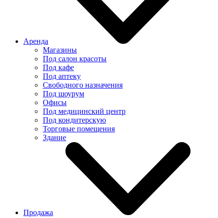
Аренда
Магазины
Под салон красоты
Под кафе
Под аптеку
Свободного назначения
Под шоурум
Офисы
Под медицинский центр
Под кондитерскую
Торговые помещения
Здание
Продажа