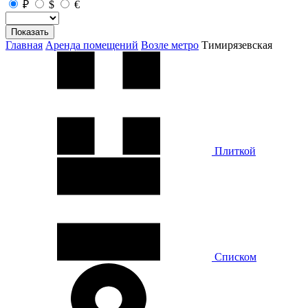
₽
$
€
Показать
Главная
Аренда помещений
Возле метро
Тимирязевская
Плиткой
Списком