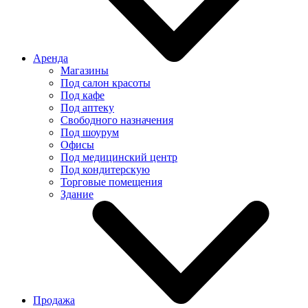
Аренда
Магазины
Под салон красоты
Под кафе
Под аптеку
Свободного назначения
Под шоурум
Офисы
Под медицинский центр
Под кондитерскую
Торговые помещения
Здание
Продажа