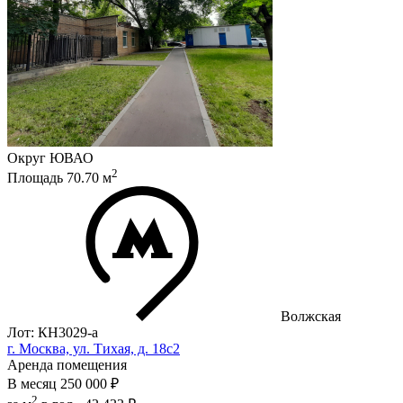
Округ
ЮВАО
2
Площадь
70.70
м
Волжская
Лот: КН3029-a
г. Москва, ул. Тихая, д. 18с2
Аренда помещения
В месяц
250 000 ₽
2