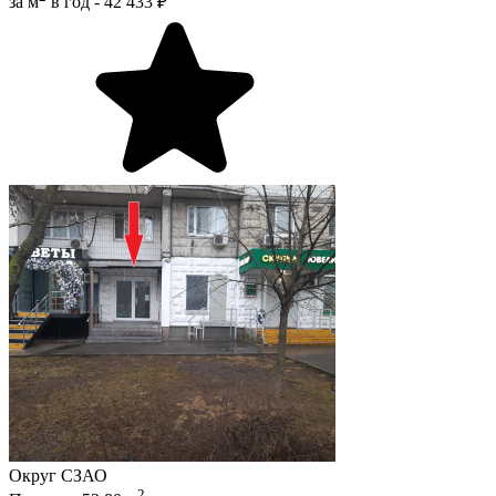
за м
в год -
42 433 ₽
Округ
СЗАО
2