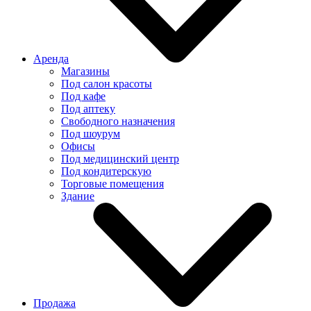
Аренда
Магазины
Под салон красоты
Под кафе
Под аптеку
Свободного назначения
Под шоурум
Офисы
Под медицинский центр
Под кондитерскую
Торговые помещения
Здание
Продажа