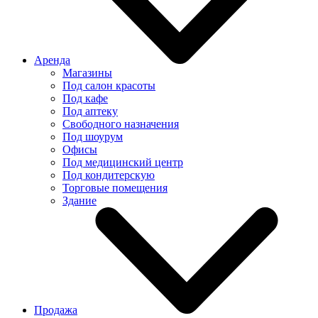
Аренда
Магазины
Под салон красоты
Под кафе
Под аптеку
Свободного назначения
Под шоурум
Офисы
Под медицинский центр
Под кондитерскую
Торговые помещения
Здание
Продажа