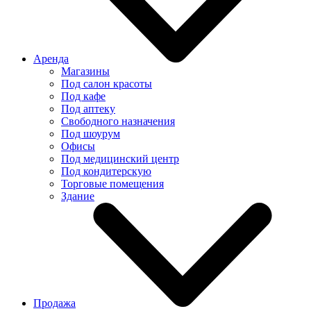
Аренда
Магазины
Под салон красоты
Под кафе
Под аптеку
Свободного назначения
Под шоурум
Офисы
Под медицинский центр
Под кондитерскую
Торговые помещения
Здание
Продажа