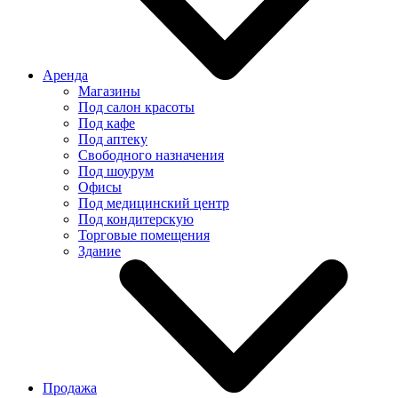
Аренда
Магазины
Под салон красоты
Под кафе
Под аптеку
Свободного назначения
Под шоурум
Офисы
Под медицинский центр
Под кондитерскую
Торговые помещения
Здание
Продажа