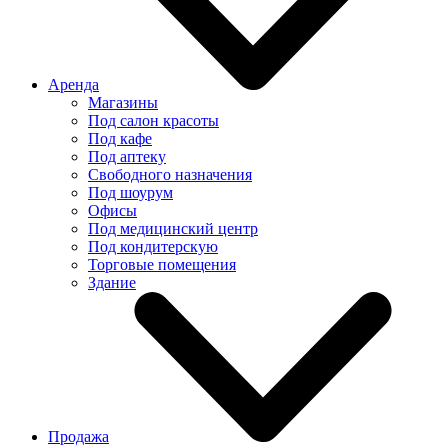
Аренда
Магазины
Под салон красоты
Под кафе
Под аптеку
Свободного назначения
Под шоурум
Офисы
Под медицинский центр
Под кондитерскую
Торговые помещения
Здание
Продажа