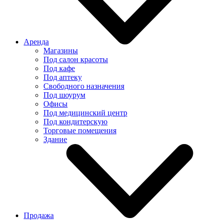
Аренда
Магазины
Под салон красоты
Под кафе
Под аптеку
Свободного назначения
Под шоурум
Офисы
Под медицинский центр
Под кондитерскую
Торговые помещения
Здание
Продажа