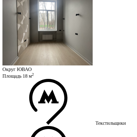
Округ
ЮВАО
2
Площадь
18
м
Текстильщики