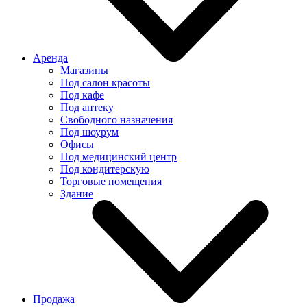
Аренда
Магазины
Под салон красоты
Под кафе
Под аптеку
Свободного назначения
Под шоурум
Офисы
Под медицинский центр
Под кондитерскую
Торговые помещения
Здание
Продажа