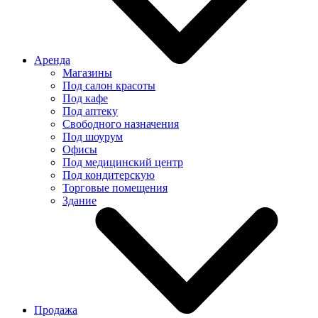
Аренда
Магазины
Под салон красоты
Под кафе
Под аптеку
Свободного назначения
Под шоурум
Офисы
Под медицинский центр
Под кондитерскую
Торговые помещения
Здание
Продажа