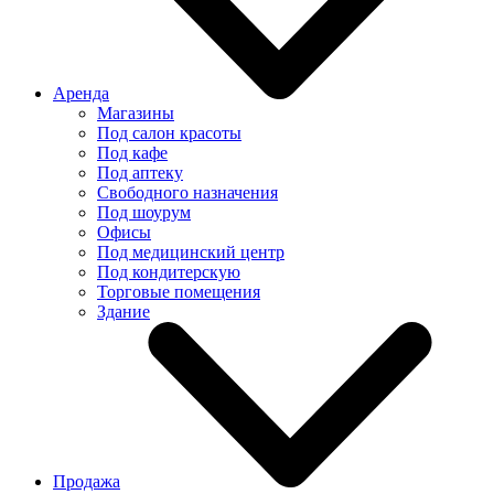
Аренда
Магазины
Под салон красоты
Под кафе
Под аптеку
Свободного назначения
Под шоурум
Офисы
Под медицинский центр
Под кондитерскую
Торговые помещения
Здание
Продажа