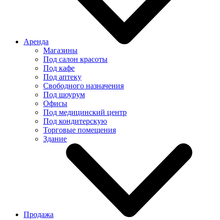
Аренда
Магазины
Под салон красоты
Под кафе
Под аптеку
Свободного назначения
Под шоурум
Офисы
Под медицинский центр
Под кондитерскую
Торговые помещения
Здание
Продажа