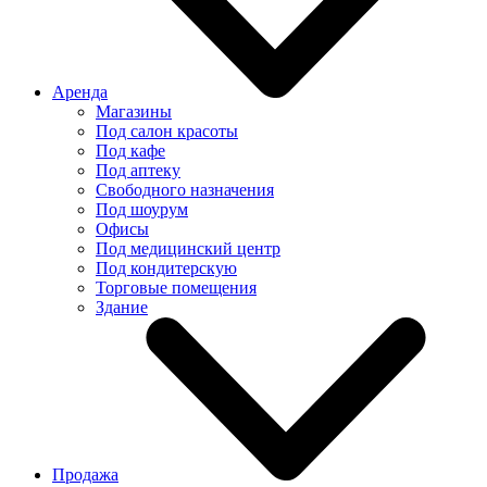
Аренда
Магазины
Под салон красоты
Под кафе
Под аптеку
Свободного назначения
Под шоурум
Офисы
Под медицинский центр
Под кондитерскую
Торговые помещения
Здание
Продажа