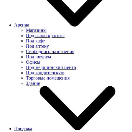
Аренда
Магазины
Под салон красоты
Под кафе
Под аптеку
Свободного назначения
Под шоурум
Офисы
Под медицинский центр
Под кондитерскую
Торговые помещения
Здание
Продажа