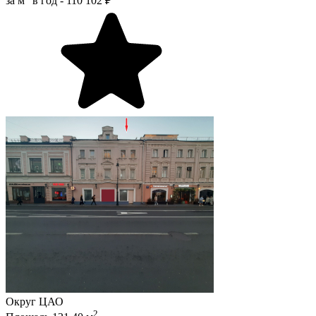
за м
в год -
110 102 ₽
Округ
ЦАО
2