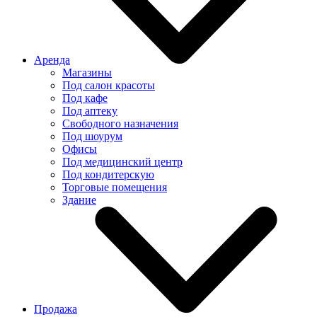
Аренда
Магазины
Под салон красоты
Под кафе
Под аптеку
Свободного назначения
Под шоурум
Офисы
Под медицинский центр
Под кондитерскую
Торговые помещения
Здание
Продажа