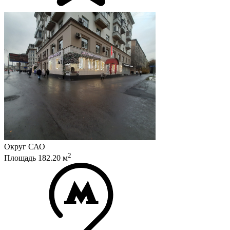
Округ
САО
2
Площадь
182.20
м