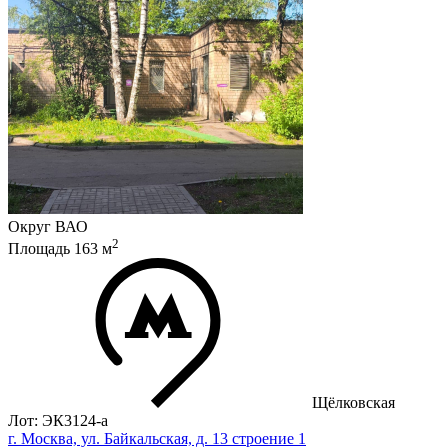
Округ
ВАО
2
Площадь
163
м
Щёлковская
Лот: ЭК3124-a
г. Москва, ул. Байкальская, д. 13 строение 1