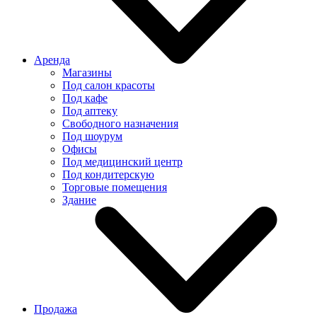
Аренда
Магазины
Под салон красоты
Под кафе
Под аптеку
Свободного назначения
Под шоурум
Офисы
Под медицинский центр
Под кондитерскую
Торговые помещения
Здание
Продажа