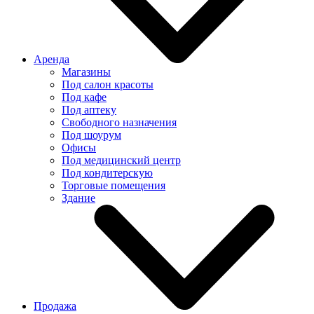
Аренда
Магазины
Под салон красоты
Под кафе
Под аптеку
Свободного назначения
Под шоурум
Офисы
Под медицинский центр
Под кондитерскую
Торговые помещения
Здание
Продажа