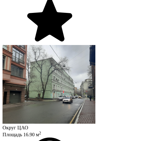
Округ
ЦАО
2
Площадь
16.90
м