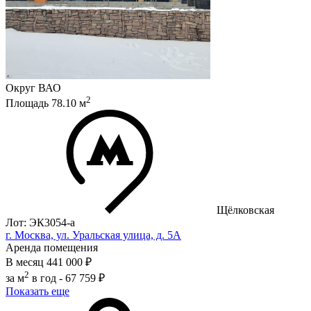
Округ
ВАО
2
Площадь
78.10
м
Щёлковская
Лот: ЭК3054-a
г. Москва, ул. Уральская улица, д. 5А
Аренда помещения
В месяц
441 000 ₽
2
за м
в год -
67 759 ₽
Показать еще