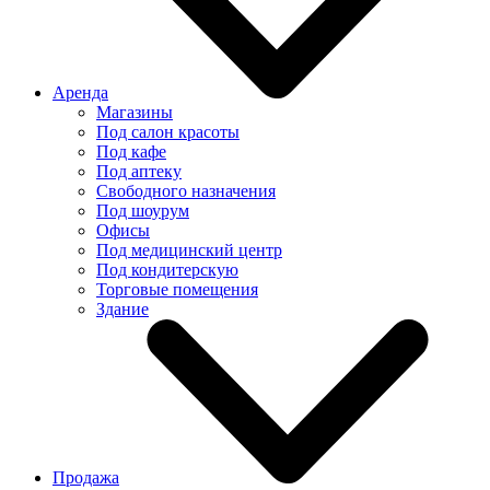
Аренда
Магазины
Под салон красоты
Под кафе
Под аптеку
Свободного назначения
Под шоурум
Офисы
Под медицинский центр
Под кондитерскую
Торговые помещения
Здание
Продажа